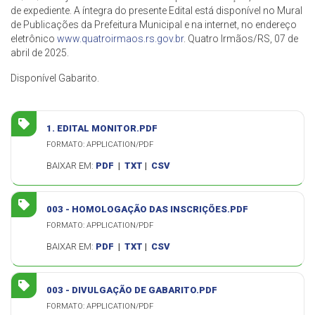
de expediente. A íntegra do presente Edital está disponível no Mural
de Publicações da Prefeitura Municipal e na internet, no endereço
eletrônico
www.quatroirmaos.rs.gov.br
. Quatro Irmãos/RS, 07 de
abril de 2025.
Disponível Gabarito.
1. EDITAL MONITOR.PDF
FORMATO: APPLICATION/PDF
BAIXAR EM:
PDF
|
TXT
|
CSV
003 - HOMOLOGAÇÃO DAS INSCRIÇÕES.PDF
FORMATO: APPLICATION/PDF
BAIXAR EM:
PDF
|
TXT
|
CSV
003 - DIVULGAÇÃO DE GABARITO.PDF
FORMATO: APPLICATION/PDF