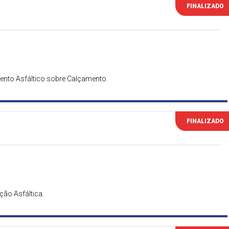
FINALIZADO
nto Asfáltico sobre Calçamento.
FINALIZADO
ão Asfáltica.