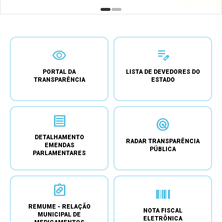
visibility
edit_note
PORTAL DA
LISTA DE DEVEDORES DO
TRANSPARÊNCIA
ESTADO
receipt
radar
DETALHAMENTO
RADAR TRANSPARÊNCIA
EMENDAS
PÚBLICA
PARLAMENTARES
admin_meds
barcode
REMUME - RELAÇÃO
NOTA FISCAL
MUNICIPAL DE
ELETRÔNICA