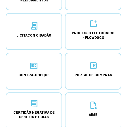
MEDICAMENTOS
new_window
contract
PROCESSO ELETRÔNICO
LICITACON CIDADÃO
- FLOWDOCS
money
account_balance_wallet
CONTRA-CHEQUE
PORTAL DE COMPRAS
receipt
file_open
CERTIDÃO NEGATIVA DE
AIME
DÉBITOS E GUIAS