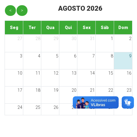
AGOSTO 2026
<
>
Seg
Ter
Qua
Qui
Sex
Sáb
Dom
27
28
29
30
31
1
2
3
4
5
6
7
8
9
10
11
12
13
14
15
16
17
18
19
20
21
22
23
24
25
26
27
28
29
30
31
1
2
3
4
5
6