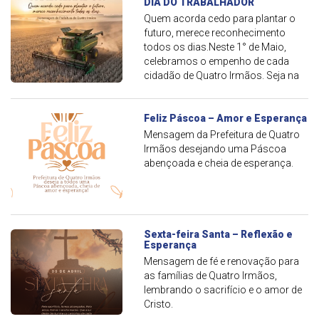
DIA DO TRABALHADOR
Quem acorda cedo para plantar o
futuro, merece reconhecimento
todos os dias. ​Neste 1° de Maio,
celebramos o empenho de cada
cidadão de Quatro Irmãos. Seja na
lavoura, no comércio, na indústria,
nas escolas ou nos serviços
públicos: é o seu trabalho diário que
Feliz Páscoa – Amor e Esperança
faz nosso município prosperar. A
Mensagem da Prefeitura de Quatro
Prefeitura agradece e parabeniza a
Irmãos desejando uma Páscoa
todos por fazerem a diferença!
abençoada e cheia de esperança.
Sexta-feira Santa – Reflexão e
Esperança
Mensagem de fé e renovação para
as famílias de Quatro Irmãos,
lembrando o sacrifício e o amor de
Cristo.