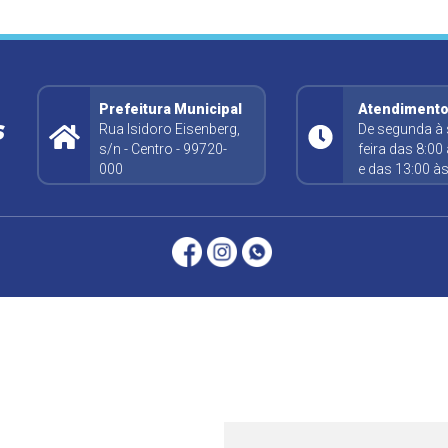
Prefeitura Municipal
Atendiment
S
Rua Isidoro Eisenberg,
De segunda à 
s/n - Centro - 99720-
feira das 8:00
000
e das 13:00 às