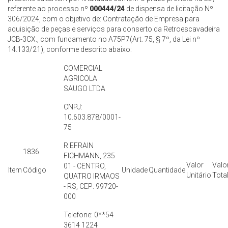
referente ao processo nº
000444/24
de dispensa de licitação Nº
306/2024, com o objetivo de: Contratação de Empresa para
aquisição de peças e serviços para conserto da Retroescavadeira
JCB-3CX., com fundamento no A75P7(Art. 75, § 7º, da Lei nº
14.133/21), conforme descrito abaixo:
COMERCIAL
AGRICOLA
SAUGO LTDA
CNPJ:
10.603.878/0001-
75
R EFRAIN
1836
FICHMANN, 235
Valor
Valo
01 - CENTRO,
Item
Código
Unidade
Quantidade
Unitário
Tota
QUATRO IRMAOS
- RS, CEP: 99720-
000
Telefone: 0**54
3614 1224