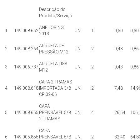
Descrição do
Produto/Serviço
ANEL ORING
1
149.008.652
UN
1
0,50
0,50
2013
ARRUELA DE
2
149.008.264
UN
2
0,43
0,86
PRESSÃO M12
ARRUELA LISA
3
149.006.737
UN
2
0,43
0,86
M12
CAPA 2 TRAMAS
4
149.008.618
IMPORTADA 3/8
UN
2
7,48
14,9
CP 02-06
CAPA
5
149.008.655
PRENSÁVEL 5/8
UN
4
26,54
106,
2 TRAMAS
CAPA
6
149.005.855
PRENSAVEL 5/8
UN
2
32,40
64,8