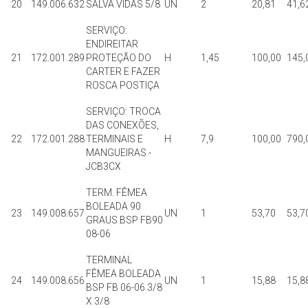
20
149.006.632
SALVA VIDAS 5/8
UN
2
20,81
41,6
SERVIÇO:
ENDIREITAR
21
172.001.289
PROTEÇÃO DO
H
1,45
100,00
145,
CARTER E FAZER
ROSCA POSTIÇA
SERVIÇO: TROCA
DAS CONEXÕES,
22
172.001.288
TERMINAIS E
H
7,9
100,00
790,
MANGUEIRAS -
JCB3CX
TERM. FÊMEA
BOLEADA 90
23
149.008.657
UN
1
53,70
53,7
GRAUS BSP FB90
08-06
TERMINAL
FÊMEA BOLEADA
24
149.008.656
UN
1
15,88
15,8
BSP FB 06-06 3/8
X 3/8