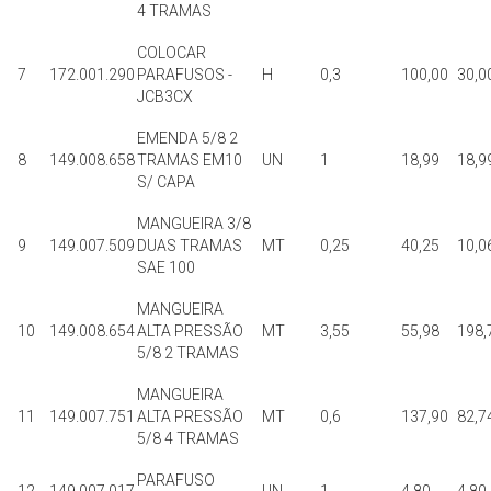
4 TRAMAS
COLOCAR
7
172.001.290
PARAFUSOS -
H
0,3
100,00
30,0
JCB3CX
EMENDA 5/8 2
8
149.008.658
TRAMAS EM10
UN
1
18,99
18,9
S/ CAPA
MANGUEIRA 3/8
9
149.007.509
DUAS TRAMAS
MT
0,25
40,25
10,0
SAE 100
MANGUEIRA
10
149.008.654
ALTA PRESSÃO
MT
3,55
55,98
198,
5/8 2 TRAMAS
MANGUEIRA
11
149.007.751
ALTA PRESSÃO
MT
0,6
137,90
82,7
5/8 4 TRAMAS
PARAFUSO