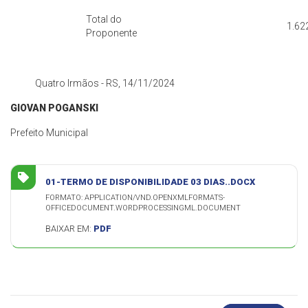
Total do
1.62
Proponente
Quatro Irmãos - RS, 14/11/2024
GIOVAN POGANSKI
Prefeito Municipal
01-TERMO DE DISPONIBILIDADE 03 DIAS..DOCX
FORMATO: APPLICATION/VND.OPENXMLFORMATS-
OFFICEDOCUMENT.WORDPROCESSINGML.DOCUMENT
BAIXAR EM:
PDF