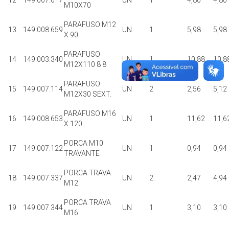
12
149.007.017
UN
1
4,80
4,80
M10X70
PARAFUSO M12
13
149.008.659
UN
1
5,98
5,98
X 90
PARAFUSO
14
149.003.340
UN
1
10,88
10,8
M12X110 8 8
PARAFUSO
15
149.007.114
UN
2
2,56
5,12
M12X30 SEXT.
PARAFUSO M16
16
149.008.653
UN
1
11,62
11,6
X 120
PORCA M10
17
149.007.122
UN
1
0,94
0,94
TRAVANTE
PORCA TRAVA
18
149.007.337
UN
2
2,47
4,94
M12
PORCA TRAVA
19
149.007.344
UN
1
3,10
3,10
M16